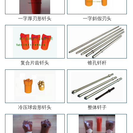
一字厚刃形钎头
一字斜假刃头
复合片齿钎头
锥孔钎杆
冷压球齿形钎头
整体钎子