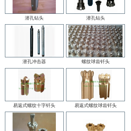
潜孔钻头
潜孔钻头
潜孔冲击器
螺纹球齿钎头
易返式螺纹十字钎头
易返式螺纹球齿钎头