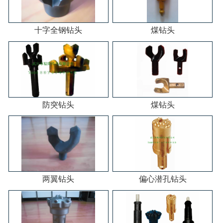
十字全钢钻头
煤钻头
防突钻头
煤钻头
两翼钻头
偏心潜孔钻头