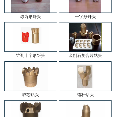
球齿形钎头
一字形钎头
锥孔十字形钎头
金刚石复合片钻头
取芯钻头
锚杆钻头